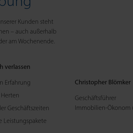
bung
 unserer Kunden steht
chen – auch außer­halb
 oder am Wochenende.
h verlassen
Christopher Blömker
n Erfahrung
n Herten
Geschäftsführer
Immobilien-Ökonom 
der Geschäftszeiten
e Leistungspakete