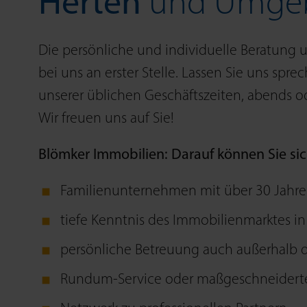
Herten
und Umge
Die persön­liche und indivi­duelle Beratung
bei uns an erster Stelle. Lassen Sie uns spre
unserer üblichen Geschäfts­zeiten, abends
Wir freuen uns auf Sie!
Blömker Immobilien: Darauf können Sie sic
Familien­unternehmen mit über 30 Jahre
tiefe Kenntnis des Immobilien­marktes i
persönliche Betreu­ung auch außer­halb 
Rundum-Service oder maß­geschneidert