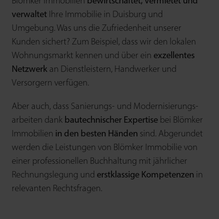
Blömker Immobilien
be­wirtschaftet, vermietet und
verwaltet
Ihre Immobilie in Duisburg und
Umgebung. Was uns die Zufrieden­heit unserer
Kunden sichert? Zum Beispiel, dass wir den lokalen
Wohnungs­markt kennen und über ein
exzellentes
Netzwerk
an Dienst­leistern, Hand­werker und
Versorgern verfügen.
Aber auch, dass Sanierungs- und Modernisierungs­
arbeiten dank
bau­technischer Expertise
bei Blömker
Immobilien
in den besten Händen
sind. Abgerundet
werden die Leistungen von Blömker Immobilie von
einer professio­nellen Buch­haltung mit jähr­licher
Rechnungs­legung und
erst­klassige Kompetenzen
in
relevanten Rechtsfragen.